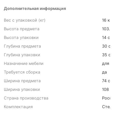
Дополнительная информация
Вес с упаковкой (кг)
16 кг
Высота предмета
103.5
Высота упаковки
14 см
Глубина предмета
30 см
Глубина упаковки
35 см
Назначение мебели
для с
Требуется сборка
да
Ширина предмета
74 см
Ширина упаковки
108 с
Страна производства
Росс
Комплектация
Стелл