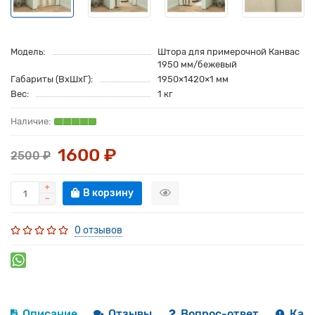
Модель:
Штора для примерочной Канвас
1950 мм/бежевый
Габариты (ВхШхГ):
1950×1420×1 мм
Вес:
1 кг
1600 ₽
2500 ₽
В корзину
0 отзывов
Описание
Отзывы
Вопрос-ответ
Как 