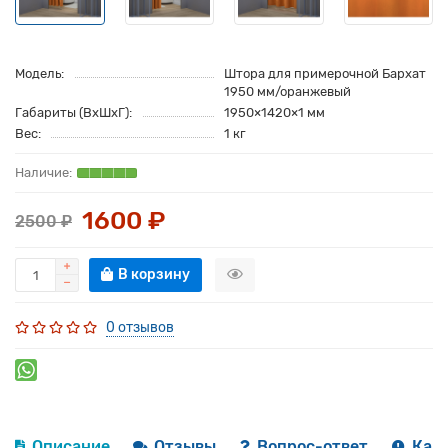
Модель:
Штора для примерочной Бархат
1950 мм/оранжевый
Габариты (ВхШхГ):
1950×1420×1 мм
Вес:
1 кг
1600 ₽
2500 ₽
В корзину
0 отзывов
Описание
Отзывы
Вопрос-ответ
Как 