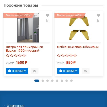
Похожие товары
Ваша скидка: -36%
Ваша скидка: -40%
Штора для примерочной
Мебельные опоры/бежевый
Бархат 1950мм/серый
1600 ₽
850 ₽
2500 ₽
1415 ₽
В корзину
В корзину
О компании