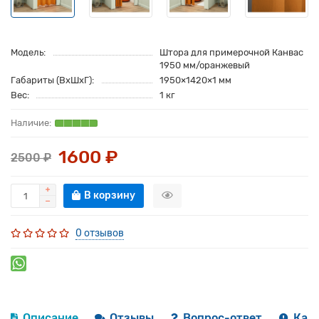
Модель:
Штора для примерочной Канвас
1950 мм/оранжевый
Габариты (ВхШхГ):
1950×1420×1 мм
Вес:
1 кг
1600 ₽
2500 ₽
В корзину
0 отзывов
Описание
Отзывы
Вопрос-ответ
Как 