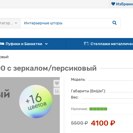
Избранн
атегории
Пуфики и Банкетки
Стеллажи металличе
ковый
0 с зеркалом/персиковый
Модель:
Габариты (ВхШхГ):
Вес:
4100 ₽
5500 ₽