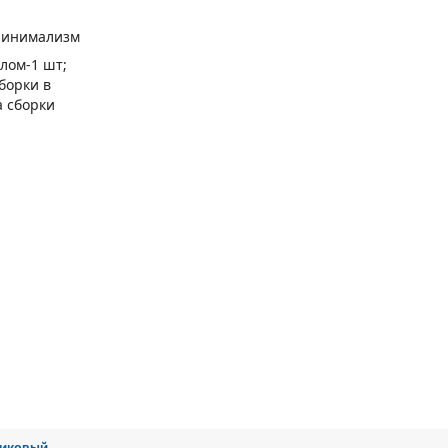
Минимализм
алом-1 шт;
борки в
а сборки
сиковый