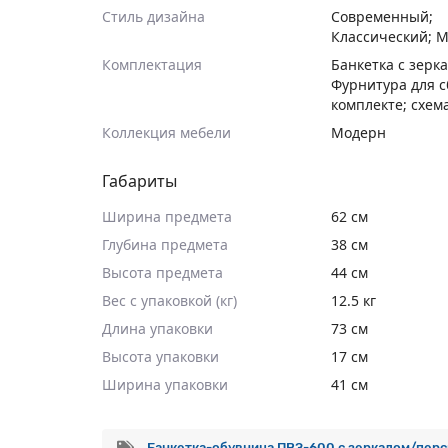
Стиль дизайна
Современный;
Классический; 
Комплектация
Банкетка с зерк
Фурнитура для с
комплекте; схем
Коллекция мебели
Модерн
Габариты
Ширина предмета
62 см
Глубина предмета
38 см
Высота предмета
44 см
Вес с упаковкой (кг)
12.5 кг
Длина упаковки
73 см
Высота упаковки
17 см
Ширина упаковки
41 см
Банкетка-обувница ПВЗ-600 с зеркалом/пер