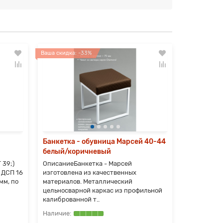
Ваша скидка: -33%
Ваша скидка:
Банкетка - обувница Марсей 40-44
Банкетка
белый/коричневый
серый/ко
 39;)
ОписаниеБанкетка - Марсей
Банкетка -
 ДСП 16
изготовлена из качественных
43; длина 
мм, по
материалов. Металлический
из цельнос
цельносварной каркас из профильной
каркаса с п
калиброванной т..