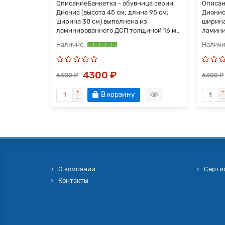
Описание Банкетка - обувница серии
Описан
Дионис (высота 45 см; длина 95 см;
Дионис
ширина 38 см) выполнена из
ширина
ламинированного ДСП толщиной 16 м..
ламини
4300 ₽
6300 ₽
6300 ₽
В корзину
О компании
Серти
Контакты