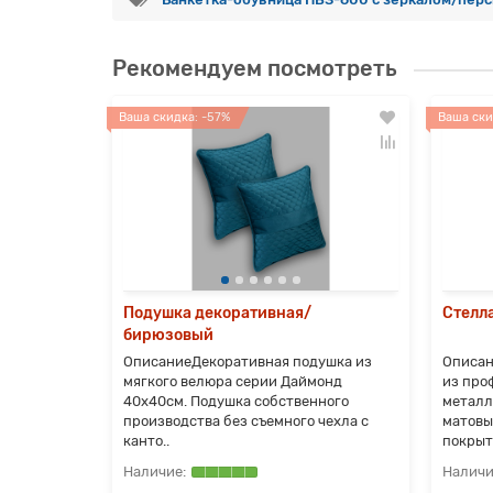
Рекомендуем посмотреть
Ваша скидка: -57%
Ваша ски
ллическая
Подушка декоративная/
Стелл
бирюзовый
а в
ОписаниеДекоративная подушка из
Описан
60; Г 27см)
мягкого велюра серии Даймонд
из про
го
40х40см. Подушка собственного
металл
производства без съемного чехла с
матовы
канто..
покрыти