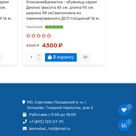
серии
Описание Банкетка - обувница серии
Описание Б
 см;
Дионис (высота 45 см; длина 95 см;
Дионис (вы
ширина 38 см) выполнена из
ширина 38 
16 м..
ламинированного ДСП толщиной 16 м..
ламинирова
4300 ₽
4
6300 ₽
6800 ₽
В корзину
МО, Сергиево-Посадский р-н, г.
0
Хотьково, Ткацкий переулок, дом 2
Работаем с 9:00 до 18:00
+7 (495) 120-27-91
0
leomebel_hot@mail.ru