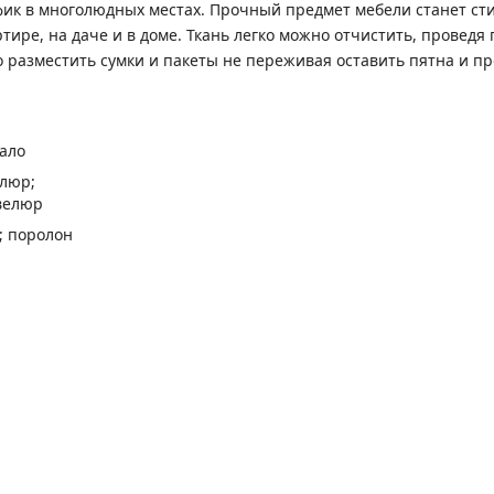
уфик в многолюдных местах. Прочный предмет мебели станет с
ртире, на даче и в доме. Ткань легко можно отчистить, провед
 разместить сумки и пакеты не переживая оставить пятна и пр
ало
люр;
велюр
; поролон