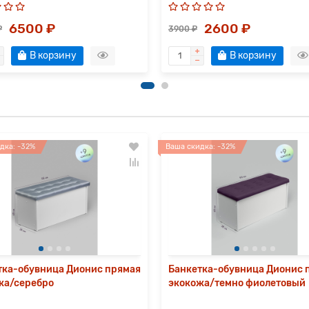
6500 ₽
2600 ₽
₽
3900 ₽
В корзину
В корзину
дка: -32%
Ваша скидка: -32%
тка-обувница Дионис прямая
Банкетка-обувница Дионис 
жа/серебро
экокожа/темно фиолетовый