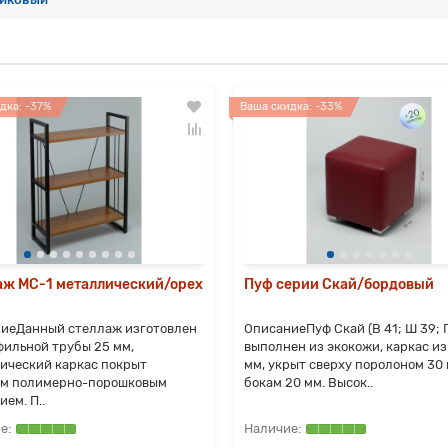
дка: -37%
Ваша скидка: -33%
аж МС-1 металлический/орех
Пуф серии Скай/бордовый
иеДанный стеллаж изготовлен
ОписаниеПуф Скай (В 41; Ш 39; Г
фильной трубы 25 мм,
выполнен из экокожи, каркас из
ический каркас покрыт
мм, укрыт сверху поролоном 30 
м полимерно-порошковым
бокам 20 мм. Высок..
ем. П..